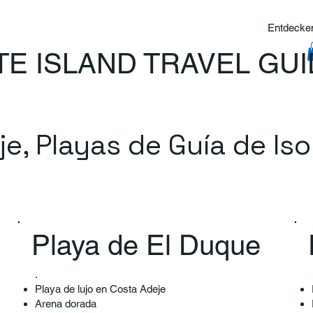
Entdecken
TE ISLAND TRAVEL GU
e, Playas de Guía de Iso
Playa de El Duque
.​
Playa de lujo en Costa Adeje
Arena dorada