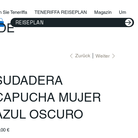
 Sie Teneriffa
TENERIFFA REISEPLAN
Magazin
Um
REISEPLAN
IDE
Zurück
Weiter
SUDADERA
CAPUCHA MUJER
AZUL OSCURO
s
,00 €