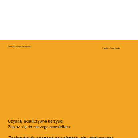
Teneryfa, Wyspa Szczęśliwa
Premium Travel Guide
Uzyskaj ekskluzywne korzyści
Zapisz się do naszego newslettera