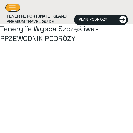
TENERIFE FORTUNATE ISLAND
PLAN PODRÓŻY
Propietario
28 lut 2025
0 minut(y) czytania
PREMIUM TRAVEL GUIDE
Teneryfie Wyspa Szczęśliwa-
PRZEWODNIK PODRÓŻY