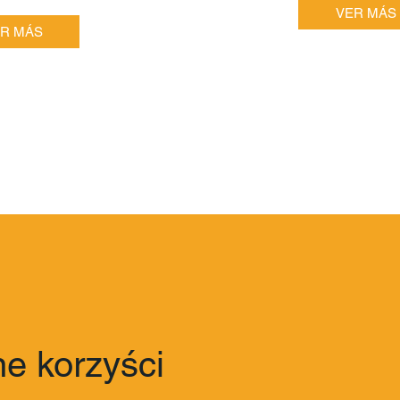
VER MÁS
R MÁS
e korzyści