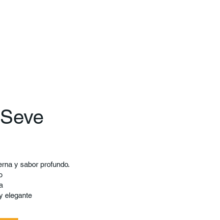
e Seve
erna y sabor profundo.
o
a
y elegante