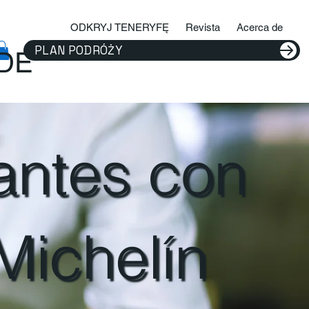
ODKRYJ TENERYFĘ
Revista
Acerca de
PLAN PODRÓŻY
IDE
antes con
 Michelín