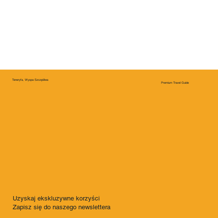
Teneryfa, Wyspa Szczęśliwa
Premium Travel Guide
Uzyskaj ekskluzywne korzyści
Zapisz się do naszego newslettera