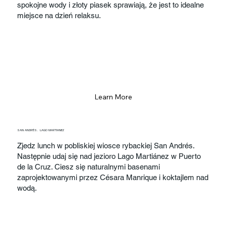
spokojne wody i złoty piasek sprawiają, że jest to idealne
miejsce na dzień relaksu.
Learn More
SAN ANDRÉS. LAGO MARTIANEZ
Zjedz lunch w pobliskiej wiosce rybackiej San Andrés.
Następnie udaj się nad jezioro Lago Martiánez w Puerto
de la Cruz. Ciesz się naturalnymi basenami
zaprojektowanymi przez Césara Manrique i koktajlem nad
wodą.