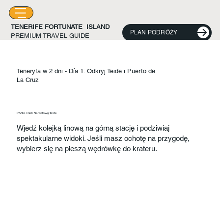
TENERIFE FORTUNATE ISLAND
PLAN PODRÓŻY
PREMIUM TRAVEL GUIDE
Teneryfa w 2 dni - Día 1: Odkryj Teide i Puerto de
La Cruz
RANO. Park Narodowy Teide
Wjedź kolejką linową na górną stację i podziwiaj
spektakularne widoki. Jeśli masz ochotę na przygodę,
wybierz się na pieszą wędrówkę do krateru.