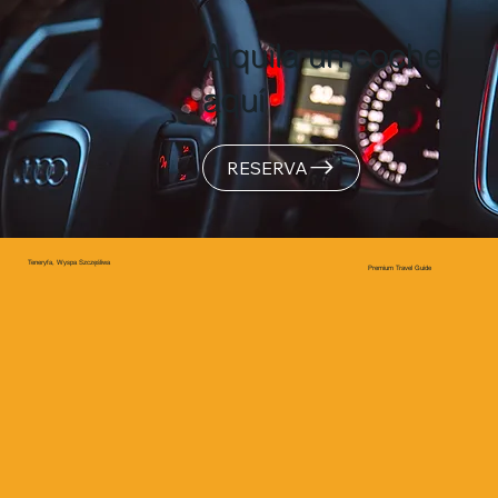
Alquila un coche
aquí
RESERVA
Teneryfa, Wyspa Szczęśliwa
Premium Travel Guide