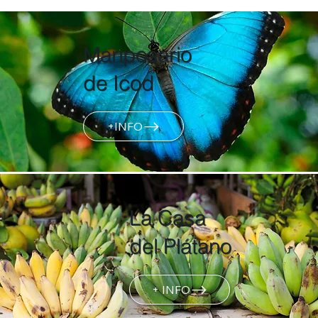
Mariposario
de Icod
+INFO
La Casa
del Plátano