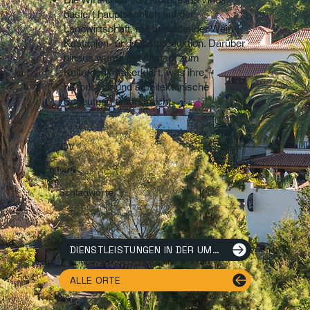
basiert hauptsächlich auf der
Landwirtschaft, mit bedeutender Wein-,
Kastanien- und Obstproduktion. Darüber
hinaus wurde die Altstadt zum
Kulturdenkmal erklärt, was ihre
historische und architektonische
Bedeutung unterstreicht.
IDV
Schlagworte.
Drago, Millenium, Tourismus, Magie
DIENSTLEISTUNGEN IN DER UMGEBUNG
ALLE ORTE