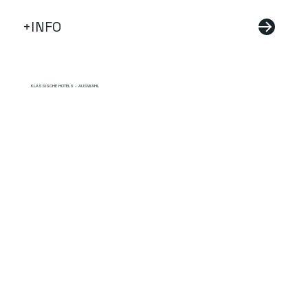
+INFO
KLASSISCHE HOTELS - AUSWAHL