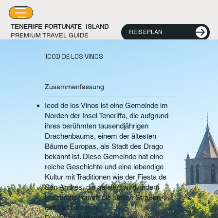
TENERIFE FORTUNATE ISLAND
REISEPLAN
PREMIUM TRAVEL GUIDE
ICOD DE LOS VINOS
Zusammenfassung
Icod de los Vinos ist eine Gemeinde im
Norden der Insel Teneriffa, die aufgrund
ihres berühmten tausendjährigen
Drachenbaums, einem der ältesten
Bäume Europas, als Stadt des Drago
bekannt ist. Diese Gemeinde hat eine
reiche Geschichte und eine lebendige
Kultur mit Traditionen wie der Fiesta de
San Andrés, die gefeiert wird, indem
Holzbretter durch die steilen Straßen
gezogen werden.
Die Wirtschaft von Icod de los Vinos