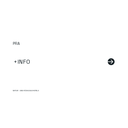
PRA
+INFO
NATUR- UND RÜCKZUGSHOTELS