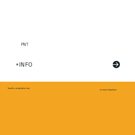
PNT
+INFO
Teneriffa, die glückliche Insel
Ihr bester Reiseführer