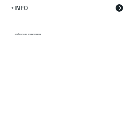
+INFO
STRÄNDE ZUM SCHNORCHELN