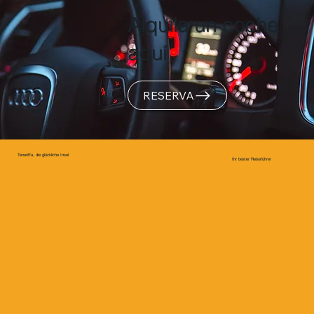
Alquila un coche
aquí
RESERVA
Teneriffa, die glückliche Insel
Ihr bester Reiseführer