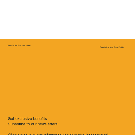
Tenerife, the Fortunate Island
Tenerife Premium Travel Guide
Get exclusive benefits
Subscribe to our newsletters