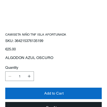
CAMISETA NIÑO TNF ISLA AFORTUNADA
SKU
SKU:
364215376135199
364215376135199
Price
€25.00
ALGODON AZUL OSCURO
Quantity
Add to Cart