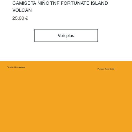
CAMISETA NIÑO TNF FORTUNATE ISLAND
VOLCAN
Prix
25,00 €
Voir plus
Tenerife, l'île chanceuse
Premium Travel Guide