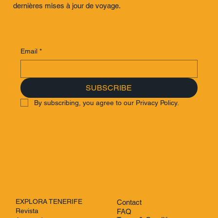
dernières mises à jour de voyage.
Learn More
Email
*
VISITEZ LA ZONE DES PAPILLONS
Describe the product here. Include important features,
pricing and other relevant info. Consider adding an image
SUBSCRIBE
or video of the product.
By subscribing, you agree to our Privacy Policy.
Read More
EXPLORA TENERIFE
Contact
HÉBERGEMENT RECOMMANDÉ
Revista
FAQ