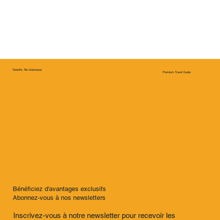
Tenerife, l'île chanceuse
Premium Travel Guide
Visites et services d'intérêt
VISITEZ L'ICOD DRAGO
Describe the product here. Include important features,
pricing and other relevant info. Consider adding an image
or video of the product.
Bénéficiez d'avantages exclusifs
Abonnez-vous à nos newsletters
Inscrivez-vous à notre newsletter pour recevoir les