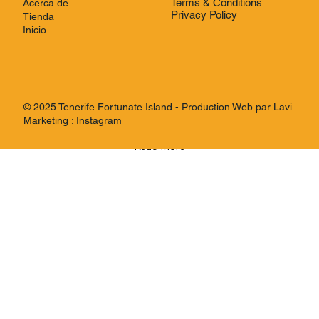
Describe the product here. Include important features,
Terms & Conditions
Acerca de
Privacy Policy
pricing and other relevant info. Consider adding an image
Tienda
Inicio
or video of the product.
© 2025 Tenerife Fortunate Island - Production Web par Lavi
Marketing :
Instagram
Read More