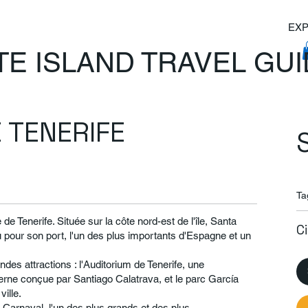
EXP
TE ISLAND TRAVEL GU
 TENERIFE
Ta
e de Tenerife. Située sur la côte nord-est de l'île, Santa
C
pour son port, l'un des plus importants d'Espagne et un
randes attractions : l'Auditorium de Tenerife, une
rne conçue par Santiago Calatrava, et le parc García
ille.
Carnaval, l'un des plus grands et des plus