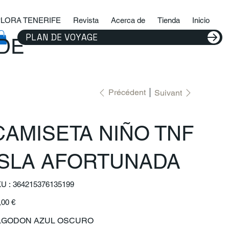
LORA TENERIFE
Revista
Acerca de
Tienda
Inicio
PLAN DE VOYAGE
IDE
Précédent
Suivant
CAMISETA NIÑO TNF
ISLA AFORTUNADA
SKU
U :
364215376135199
364215376135199
,00 €
LGODON AZUL OSCURO