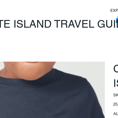
EXP
TE ISLAND TRAVEL GU
SK
Prix
25
A