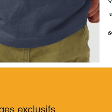
PO
IN
ges exclusifs