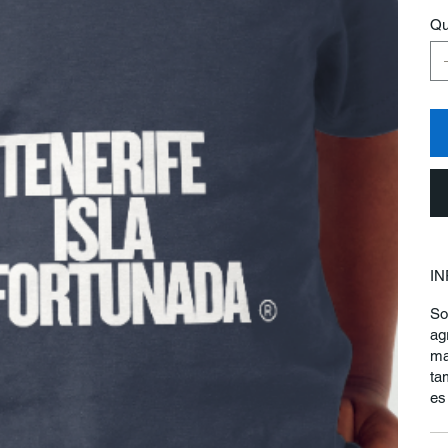
Qu
I
So
ag
ma
ta
es