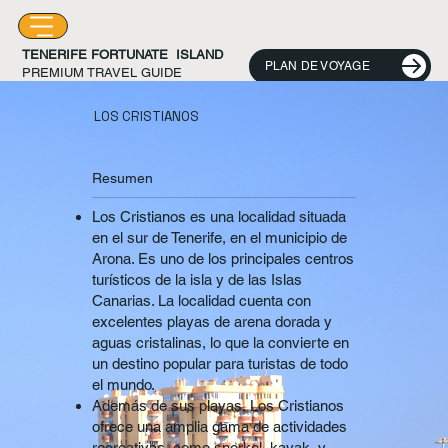
TENERIFE FORTUNATE ISLAND
PLAN DE VOYAGE
PREMIUM TRAVEL GUIDE
LOS CRISTIANOS
Resumen
Los Cristianos es una localidad situada
en el sur de Tenerife, en el municipio de
Arona. Es uno de los principales centros
turísticos de la isla y de las Islas
Canarias. La localidad cuenta con
excelentes playas de arena dorada y
aguas cristalinas, lo que la convierte en
un destino popular para turistas de todo
el mundo.
Además de sus playas, Los Cristianos
ofrece una amplia gama de actividades
recreativas, como snorkel, kayak, y