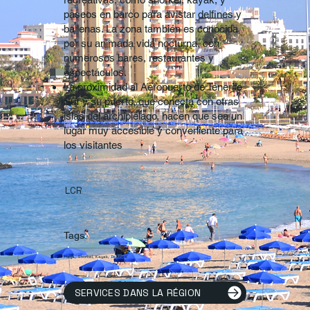
paseos en barco para avistar delfines y
ballenas. La zona también es conocida
por su animada vida nocturna, con
numerosos bares, restaurantes y
espectáculos.
La proximidad al Aeropuerto de Tenerife
Sur y su puerto, que conecta con otras
islas del archipiélago, hacen que sea un
lugar muy accesible y conveniente para
los visitantes
LCR
Tags.
Playa, Snorkel, Kayak, Delfines
SERVICES DANS LA RÉGION