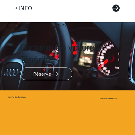
+INFO
Location de voiture à
Ténérife
Réserve
Tenerife, l'île chanceuse
Premium Travel Guide