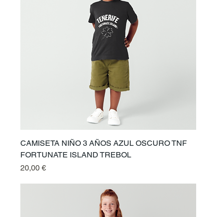
CAMISETA NIÑO 3 AÑOS AZUL OSCURO TNF
FORTUNATE ISLAND TREBOL
Preis
20,00 €