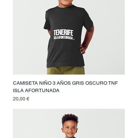
CAMISETA NIÑO 3 AÑOS GRIS OSCURO TNF
ISLA AFORTUNADA
Preis
20,00 €