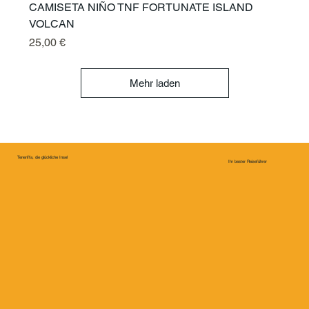
CAMISETA NIÑO TNF FORTUNATE ISLAND
VOLCAN
Preis
25,00 €
Mehr laden
Teneriffa, die glückliche Insel
Ihr bester Reiseführer